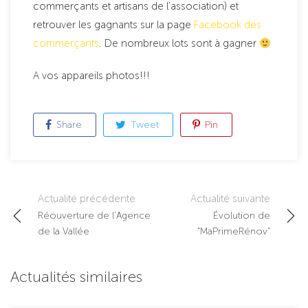
commerçants et artisans de l’association) et
retrouver les gagnants sur la page
Facebook des
commerçants
. De nombreux lots sont à gagner
A vos appareils photos!!!
Share
Tweet
Pin
Post
Actualité précédente
Actualité suivante
Réouverture de l’Agence
Évolution de
navigation
de la Vallée
“MaPrimeRénov”
Actualités similaires