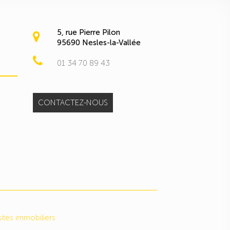
5, rue Pierre Pilon
95690 Nesles-la-Vallée
01 34 70 89 43
CONTACTEZ-NOUS
ites immobiliers