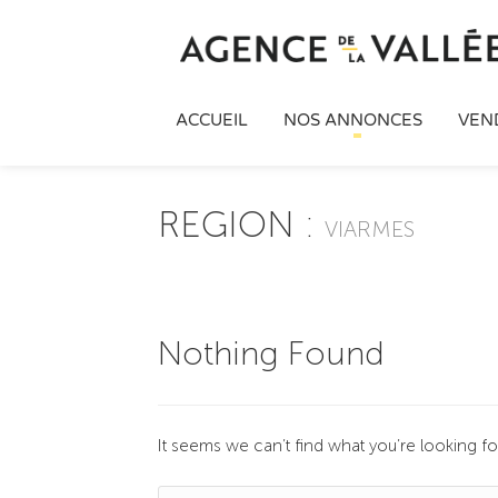
ACCUEIL
NOS ANNONCES
VEN
REGION :
VIARMES
Nothing Found
It seems we can’t find what you’re looking f