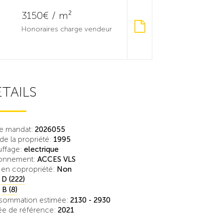
3150€ / m²
Honoraires charge vendeur
TAILS
e mandat:
2026055
de la propriété:
1995
ffage:
electrique
ionnement:
ACCES VLS
 en copropriété:
Non
:
D (222)
:
B (8)
sommation estimée:
2130 - 2930
e de référence:
2021