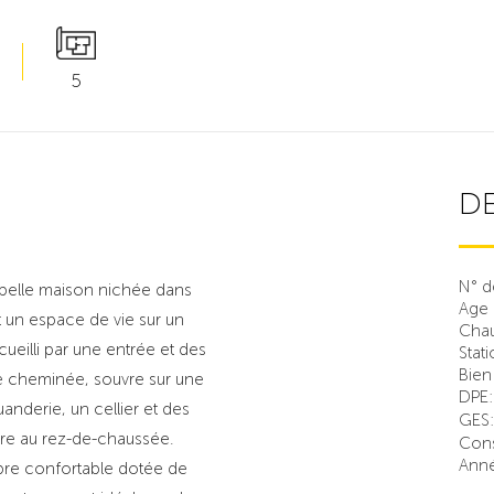
5
DE
N° d
 belle maison nichée dans
Age 
 un espace de vie sur un
Chau
cueilli par une entrée et des
Stat
Bien
ne cheminée, souvre sur une
DPE
anderie, un cellier et des
GES
bre au rez-de-chaussée.
Con
Anné
re confortable dotée de