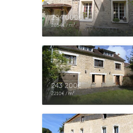
294 000€
2854€ / m²
243 200€
2210€ / m²