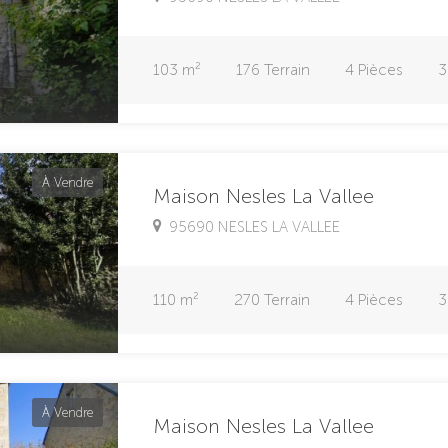
103
m²
176
Terrain
4
Pièces
3
À Vendre
Maison Nesles La Vallee
95690 NESLES LA VALLEE
110
m²
270
Terrain
4
Pièces
3
À Vendre
Maison Nesles La Vallee