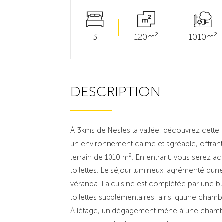
3
120m²
1010m²
DESCRIPTION
À 3kms de Nesles la vallée, découvrez cette
un environnement calme et agréable, offrant
terrain de 1010 m². En entrant, vous serez ac
toilettes. Le séjour lumineux, agrémenté du
véranda. La cuisine est complétée par une bu
toilettes supplémentaires, ainsi quune cham
À létage, un dégagement mène à une chamb