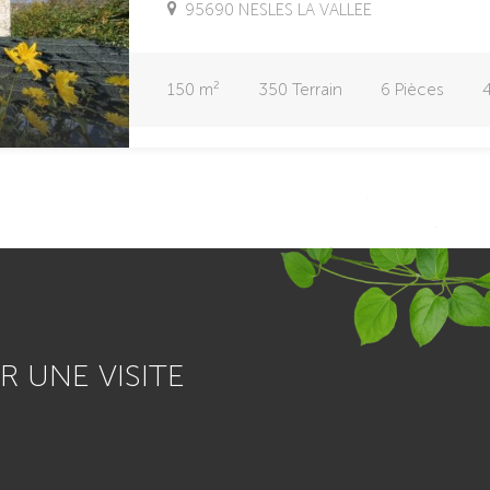
95690 NESLES LA VALLEE
150
m²
350
Terrain
6
Pièces
 UNE VISITE