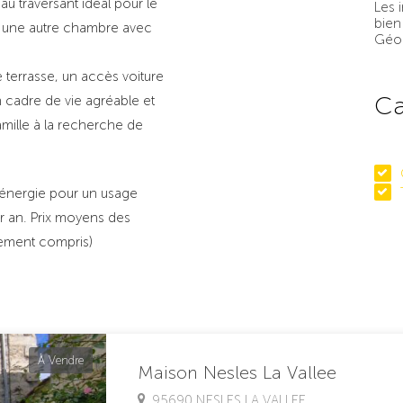
au traversant idéal pour le
Les 
bien
 et une autre chambre avec
Géor
e terrasse, un accès voiture
Ca
un cadre de vie agréable et
amille à la recherche de
énergie pour un usage
r an. Prix moyens des
nement compris)
À Vendre
Maison Nesles La Vallee
95690 NESLES LA VALLEE