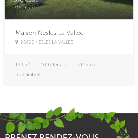
3150€ / m²
Maison Nesles La Vallee
95690 NESLES LA VALLEE
120
m²
1010
Terrain
5
Pièces
3
Chambres
PRENEZ RENDEZ-VOUS