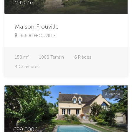
2341€ / m²
Maison Frouville
95690 FROUVILLE
158
m²
1008
Terrain
6
Pièces
4
Chambres
À Vendre
699 000€