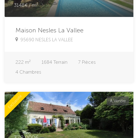
3148€ / m²
Maison Nesles La Vallee
95690 NESLES LA VALLEE
222
m²
1684
Terrain
7
Pièces
4
Chambres
Exclusivité
À Vendre
378 000€