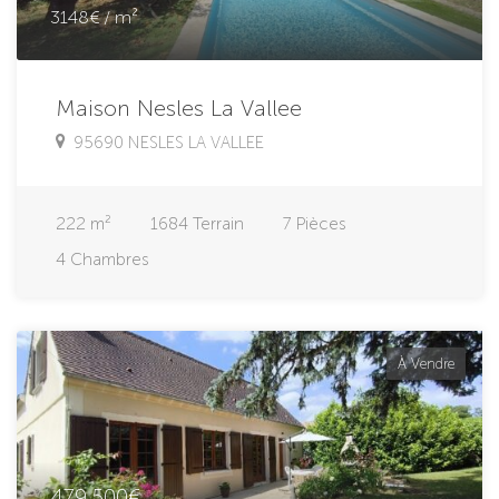
3148€ / m²
Maison Nesles La Vallee
95690 NESLES LA VALLEE
222
m²
1684
Terrain
7
Pièces
4
Chambres
À Vendre
479 500€