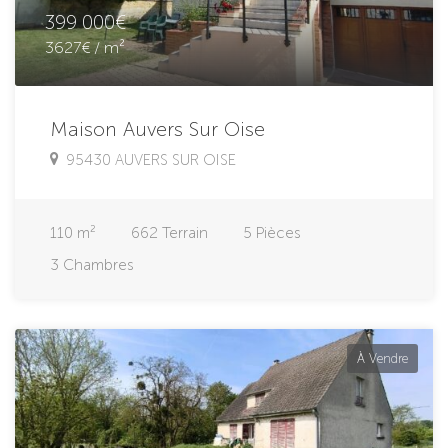
399 000€
3627€ / m²
Maison Auvers Sur Oise
95430 AUVERS SUR OISE
110
m²
662
Terrain
5
Pièces
3
Chambres
À Vendre