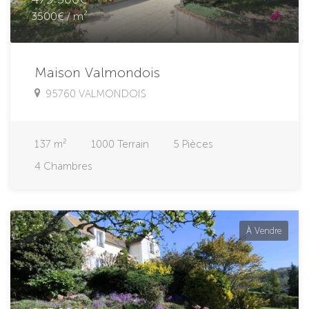
3500€ / m²
Maison Valmondois
95760 VALMONDOIS
137
m²
1000
Terrain
5
Pièces
4
Chambres
À Vendre