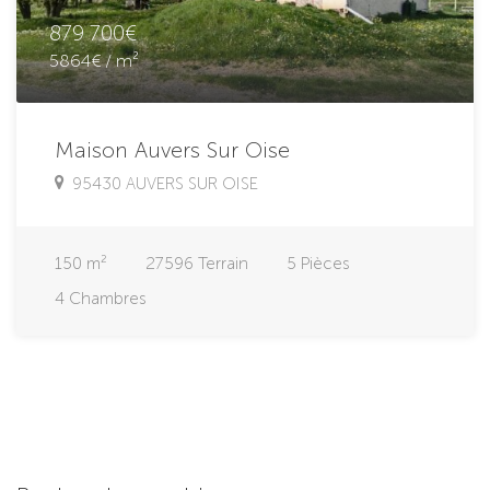
879 700€
5864€ / m²
Maison Auvers Sur Oise
95430 AUVERS SUR OISE
150
m²
27596
Terrain
5
Pièces
4
Chambres