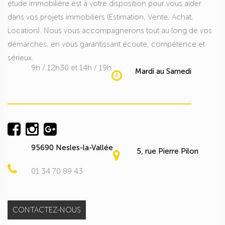
étude immobilière est à votre disposition pour vous aider
dans vos projets immobiliers (Estimation, Vente, Achat,
Location). Nous vous accompagnerons tout au long de vos
démarches, en vous garantissant écoute, compétence et
sérieux.
9h / 12h30 et 14h / 19h
Mardi au Samedi
95690 Nesles-la-Vallée
5, rue Pierre Pilon
01 34 70 89 43
CONTACTEZ-NOUS