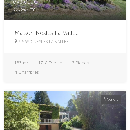
643 000€
3513€ / m²
Maison Nesles La Vallee
95690 NESLES LA VALLEE
183
m²
1718
Terrain
7
Pièces
4
Chambres
À Vendre