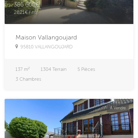
386 600€
2821€ / m²
Maison Vallangoujard
95810 VALLANGOUJARD
137
m²
1304
Terrain
5
Pièces
3
Chambres
À Vendre