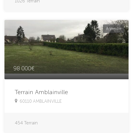
1026
Terrain
À Vendre
98 000€
Terrain Amblainville
60110 AMBLAINVILLE
454
Terrain