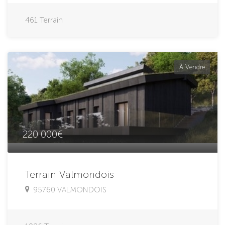
461
Terrain
À Vendre
220 000€
Terrain Valmondois
95760 VALMONDOIS