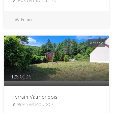
95430 BUTRY SUR OISE
480
Terrain
À Vendre
128 000€
Terrain Valmondois
95760 VALMONDOIS