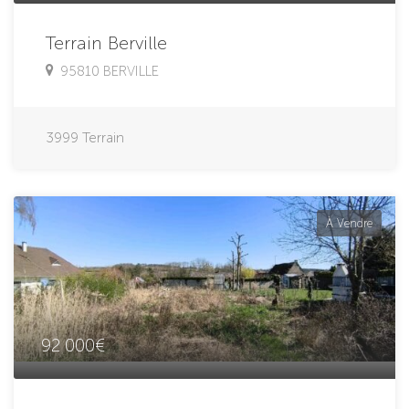
Terrain Berville
95810 BERVILLE
3999
Terrain
À Vendre
92 000€