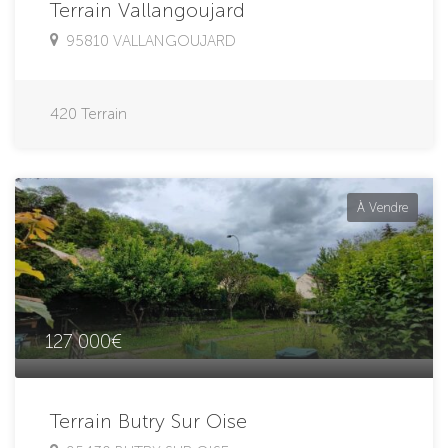
Terrain Vallangoujard
95810 VALLANGOUJARD
420
Terrain
À Vendre
127 000€
Terrain Butry Sur Oise