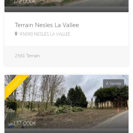
172 000€
Terrain Nesles La Vallee
95690 NESLES LA VALLEE
2561
Terrain
Exclusivité
À Vendre
137 000€